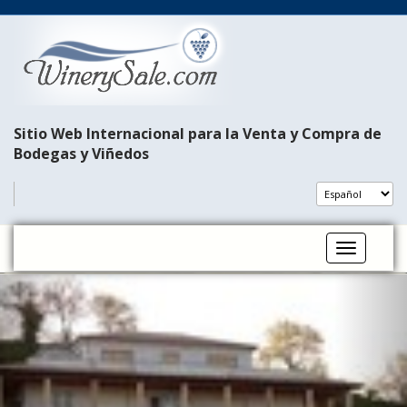
Sitio Web Internacional para la Venta y Compra de
Bodegas y Viñedos
Toggle na
P
N
r
e
e
x
v
t
i