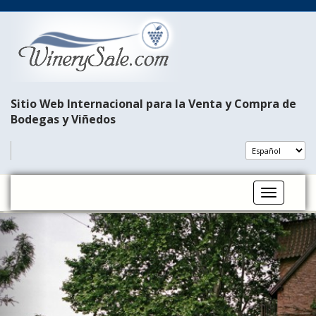
Sitio Web Internacional para la Venta y Compra de
Bodegas y Viñedos
Toggle na
P
N
r
e
e
x
v
t
i