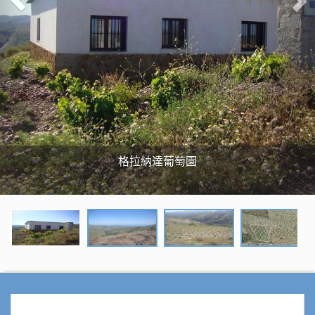
u
s
格拉納達葡萄園