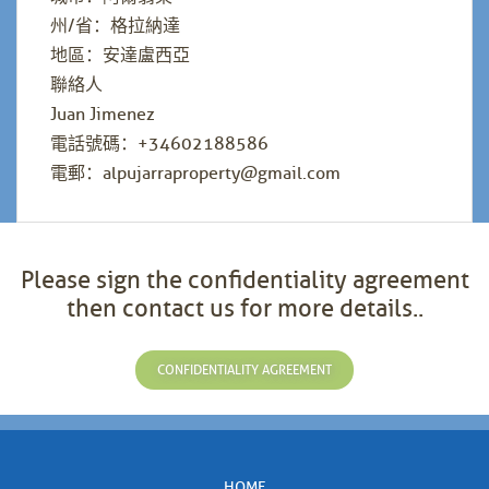
州/省：格拉納達
地區：安達盧西亞
聯絡人
Juan Jimenez
電話號碼：+34602188586
電郵：alpujarraproperty@gmail.com
Please sign the confidentiality agreement
then contact us for more details..
CONFIDENTIALITY AGREEMENT
HOME