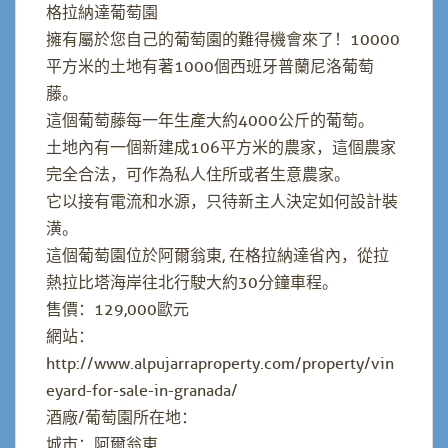
格拉納達葡萄園
擁有屬於您自己的葡萄園的難得機會來了！10000
平方米的土地有著1000個西班牙普蘭尼洛葡萄
藤。
這個葡萄藤每一年生產大約4000公斤的葡萄。
土地內有一個新建成106平方米的農家，這個農家
完全合法，可作為私人住所或者生意農家。
它以接有電流和水源，只待新主人決定如何設計裝
潢。
這個葡萄園位於阿爾翁東, 在格拉納達省內，從拉
熱拉比塔海岸往北行駛大約30分鐘車程。
售價：129,000歐元
網站：
http://www.alpujarraproperty.com/property/vin
eyard-for-sale-in-granada/
酒廠/葡萄園所在地：
城市：阿爾翁東