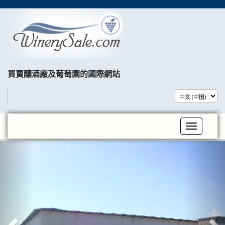
買賣釀酒廠及葡萄園的國際網站​
Toggle na
P
N
r
e
e
x
v
t
i
o