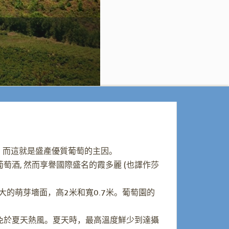
，而這就是盛產優質葡萄的主因。
萄酒, 然而享譽國際盛名的霞多麗 (也譯作莎
的萌芽墻面，高2米和寬0.7米。葡萄園的
免於夏天熱風。夏天時，最高溫度鮮少到達攝