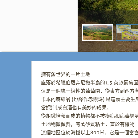
擁有舊世界的一片土地
座落於希臘伯羅奔尼撒半島的1.5 英畝葡萄
這是一個統一線性的葡萄園，從東方到西方
卡本內蘇維翁 (也譯作赤霞珠) 是這裏主要
當妮)制成白酒也有美妙的成果。
從組織培養而成的植物都不被疾病和病毒纏身
土地稍微傾斜，有著砂質粘土，富於有機物 
這個地區位於海拔以上800米。它是一個富