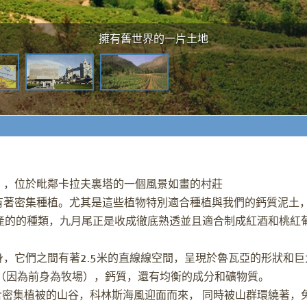
擁有舊世界的一片土地
園 ，位於毗鄰卡拉夫裏塔的一個風景如畫的村莊
有著密集種植。尤其是這些植物特別適合種植與我們的鈣質泥土
生產的的種類，九月尾正是收成徹底熟透並且適合制成紅酒和桃紅葡
，它們之間有著2.5米的直線線空間，呈現於魯瓦亞的形狀和巨大
（因為前身為牧場），鈣質，還有均衡的成分和礦物質。
含密集植被的山谷，科林斯海風迎面而來， 同時被山群環繞著，