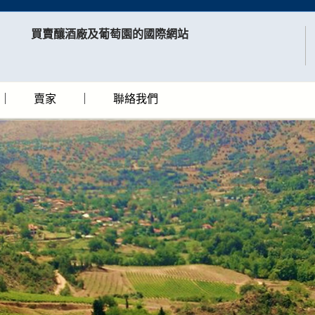
買賣釀酒廠及葡萄園的國際網站​
賣家
聯絡我們