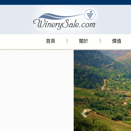
首頁
關於
價值
P
r
e
v
i
o
u
s