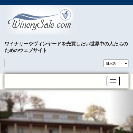
ワイナリーやヴィンヤードを売買したい世界中の人たちの
ためのウェブサイト
Toggle na
P
N
r
e
e
x
v
t
i