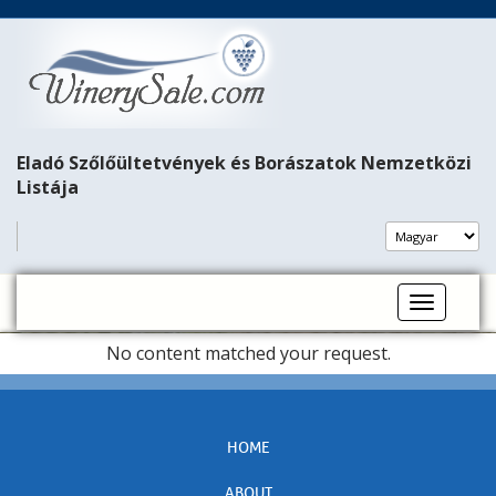
Eladó Szőlőültetvények és Borászatok Nemzetközi
Listája
Toggle na
No content matched your request.
HOME
ABOUT