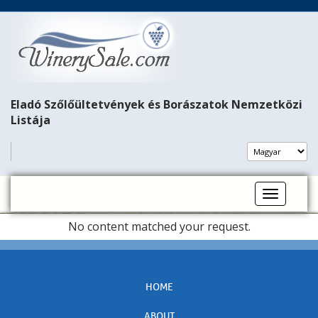
Eladó Szőlőültetvények és Borászatok Nemzetközi
Listája
Toggle na
No content matched your request.
HOME
ABOUT