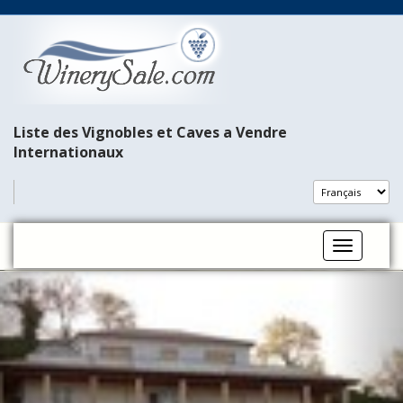
Liste des Vignobles et Caves a Vendre
Internationaux​
Toggle na
P
N
r
e
e
x
v
t
i